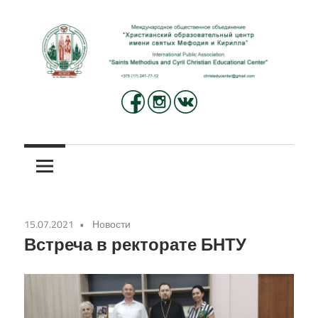
Перейти
к
содержимому
Международное
Христианский
общественное
объединение
образовательный
«Христианский
центр
образовательный
центр
имени
имени
15.07.2021
Новости
святых
святых
Встреча в ректорате БНТУ
Мефодия
и
Мефодия
Кирилла»
и