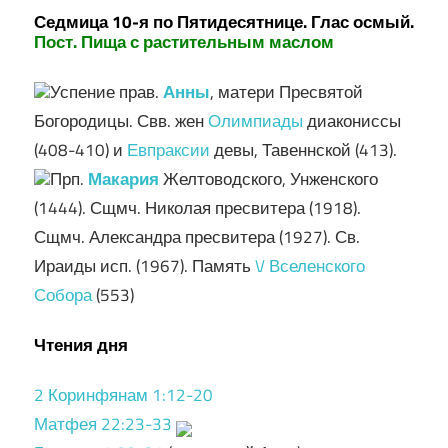
Седмица 10-я по Пятидесятнице. Глас осмый.
Пост. Пища с растительным маслом
Успение прав.
Анны
, матери Пресвятой
Богородицы. Свв. жен
Олимпиады
диакониссы
(408-410) и
Евпраксии
девы, Тавеннской (413).
Прп.
Макария
Желтоводского, Унженского
(1444). Сщмч. Николая пресвитера (1918).
Сщмч. Александра пресвитера (1927). Св.
Ираиды исп. (1967). Память
V Вселенского
Собора
(553)
Чтения дня
2 Коринфянам 1:12-20
Матфея 22:23-33