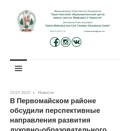
Перейти
к
содержимому
Международное
Христианский
общественное
объединение
образовательный
«Христианский
центр
образовательный
центр
имени
имени
25.07.2025
Новости
святых
святых
В Первомайском районе
Мефодия
обсудили перспективные
и
Мефодия
направления развития
Кирилла»
и
духовно-образовательного