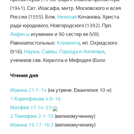
(1941). Свт. Иоасафа, митр. Московского и всея
России (1555). Блж.
Николая
Кочанова, Христа
ради юродивого, Новгородского (1392). Прп.
Анфисы
игумении и 90 сестер ее (VIII).
Равноапостольных:
Климента
, еп. Охридского
(916),
Наума, Саввы, Горазда и Ангеляра
,
учеников свв. Кирилла и Мефодия (
Болг.
Чтения дня
Иоанна 21:1-14
(на утрене. Евангелие 10-e)
1 Коринфянам 4:9-16
Матфея 17:14-23
2 Тимофею 2:1-10
(великомученику)
Иоанна 15:17-16:2
(великомученику)