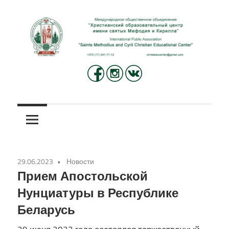
Перейти
к
содержимому
Международное
Христианский
общественное
объединение
образовательный
«Христианский
центр
образовательный
центр
имени
имени
29.06.2023
Новости
святых
святых
Прием Апостольской
Мефодия
Нунциатуры в Республике
и
Мефодия
Беларусь
Кирилла»
и