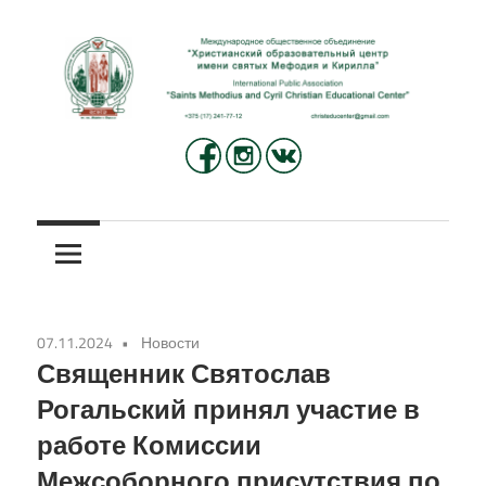
Перейти
к
содержимому
Международное
Христианский
общественное
объединение
образовательный
«Христианский
центр
образовательный
центр
имени
имени
07.11.2024
Новости
святых
святых
Священник Святослав
Мефодия
Рогальский принял участие в
и
Мефодия
работе Комиссии
Кирилла»
и
Межсоборного присутствия по