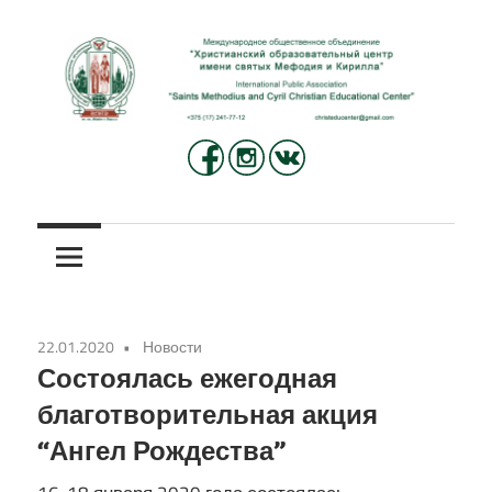
Перейти
к
содержимому
Международное
Христианский
общественное
объединение
образовательный
«Христианский
центр
образовательный
центр
имени
имени
22.01.2020
Новости
святых
святых
Состоялась ежегодная
Мефодия
благотворительная акция
и
Мефодия
“Ангел Рождества”
Кирилла»
и