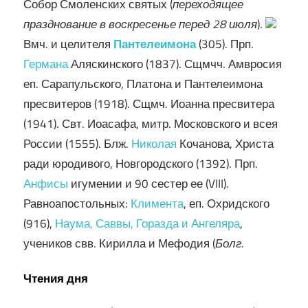
Собор Смоленских святых (
переходящее
празднование в воскресенье перед 28 июля
).
Вмч. и целителя
Пантелеимона
(305). Прп.
Германа
Аляскинского (1837). Сщмчч. Амвросия
еп. Сарапульского, Платона и Пантелеимона
пресвитеров (1918). Сщмч. Иоанна пресвитера
(1941). Свт. Иоасафа, митр. Московского и всея
России (1555). Блж.
Николая
Кочанова, Христа
ради юродивого, Новгородского (1392). Прп.
Анфисы
игумении и 90 сестер ее (VIII).
Равноапостольных:
Климента
, еп. Охридского
(916),
Наума, Саввы, Горазда и Ангеляра
,
учеников свв. Кирилла и Мефодия (
Болг.
Чтения дня