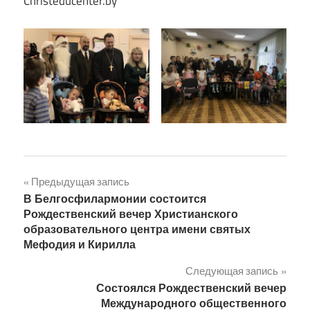
Christeducenter.by
Навигация
Предыдущая запись
В Белгосфилармонии состоится
по
Рождественский вечер Христианского
образовательного центра имени святых
записям
Мефодия и Кирилла
Следующая запись
Состоялся Рождественский вечер
Международного общественного