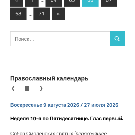
записи
по
Следующие
68
…
71
»
записям
записи
Поиск
Поиск
для:
Православный календарь
❰
▇
❱
Воскресенье 9 августа 2026 / 27 июля 2026
Неделя 10-я по Пятидесятнице. Глас первый.
Собор Смоленских святых (
переходящее