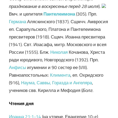
празднование в воскресенье перед 28 июля
).
Вмч. и целителя
Пантелеимона
(305). Прп.
Германа
Аляскинского (1837). Сщмчч. Амвросия
еп. Сарапульского, Платона и Пантелеимона
пресвитеров (1918). Сщмч. Иоанна пресвитера
(1941). Свт. Иоасафа, митр. Московского и всея
России (1555). Блж.
Николая
Кочанова, Христа
ради юродивого, Новгородского (1392). Прп.
Анфисы
игумении и 90 сестер ее (VIII).
Равноапостольных:
Климента
, еп. Охридского
(916),
Наума, Саввы, Горазда и Ангеляра
,
учеников свв. Кирилла и Мефодия (
Болг.
Чтения дня
Иоанна 21:1-14
(на утрене. Евангелие 10-e)