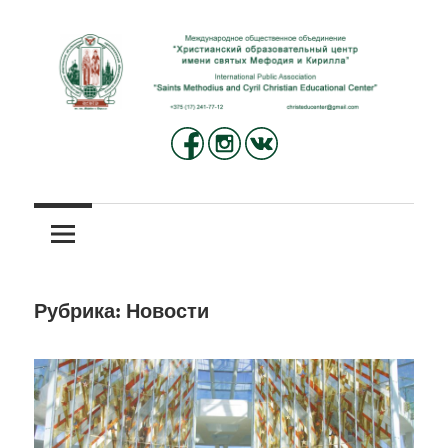
Перейти
к
содержимому
Международное
Христианский
общественное
объединение
образовательный
«Христианский
центр
образовательный
центр
имени
имени
Рубрика:
Новости
святых
святых
Мефодия
и
Мефодия
Кирилла»
и