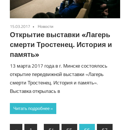
15.03.2017
Новости
Открытие выставки «Лагерь
смерти Тростенец. История и
память»
13 марта 2017 года в г. Минске состоялось
открытие передвижной выставки «Лагерь
смерти Тростенец. История и память».
Выставка открылась в
Читать подробнее
Навигация
Предыдущие
«
1
…
64
65
66
67