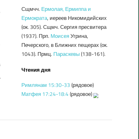
в
Сщмчч.
Ермолая, Ермиппа и
о
Ермократа
, иереев Никомидийских
(ок. 305). Сщмч. Сергия пресвитера
(1937). Прп.
Моисея
Угрина,
Печерского, в Ближних пещерах (ок.
1043). Прмц.
Параскевы
(138-161).
в
Чтения дня
ю
у
Римлянам 15:30-33
(рядовое)
Матфея 17:24-18:4
(рядовое)