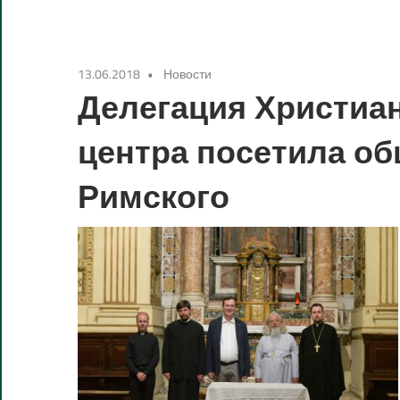
центр
имени
имени
святых
13.06.2018
Новости
Мефодия
Делегация Христиа
святых
и
Кирилла»
центра посетила об
Мефодия
Римского
и
Кирилла