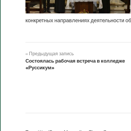
конкретных направлениях деятельности о
Навигация
Предыдущая запись
Состоялась рабочая встреча в колледже
по
«Руссикум»
записям