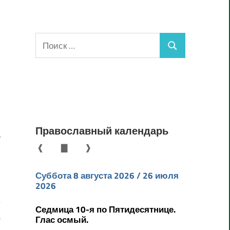
Поиск
Поиск
для:
Православный календарь
у
❰
▇
❱
ю
й
Суббота 8 августа 2026 / 26 июля
2026
и
е
Седмица 10-я по Пятидесятнице.
р
Глас осмый.