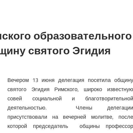
нского образовательного
щину святого Эгидия
Вечером 13 июня делегация посетила общин
святого Эгидия Римского, широко известну
совей социальной и благотворительно
деятельностью. Члены делегаци
присутствовали на вечерней молитве, посл
которой председатель общины профессо