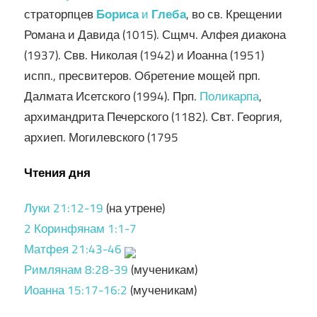
страторпцев
Бориса
и
Глеба
, во св. Крещении
Романа и Давида (1015). Сщмч. Алфея диакона
(1937). Свв. Николая (1942) и Иоанна (1951)
испп., пресвитеров. Обретение мощей прп.
Далмата Исетского (1994). Прп.
Поликарпа
,
архимандрита Печерского (1182). Свт. Георгия,
архиеп. Могилевского (1795
Чтения дня
Луки 21:12-19
(на утрене)
2 Коринфянам 1:1-7
Матфея 21:43-46
Римлянам 8:28-39
(мученикам)
Иоанна 15:17-16:2
(мученикам)