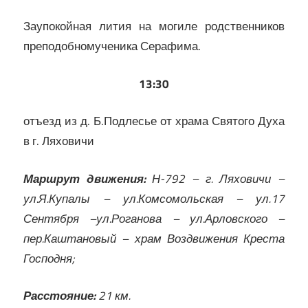
Заупокойная лития на могиле родственников
преподобномученика Серафима.
13:30
отъезд из д. Б.Подлесье от храма Святого Духа
в г. Ляховичи
Маршрут движения:
Н-792 – г. Ляховичи –
ул.Я.Купалы – ул.Комсомольская – ул.17
Сентября –ул.Роганова – ул.Арловского –
пер.Каштановый – храм Воздвижения Креста
Господня;
Расстояние:
21 км.