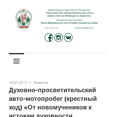
Перейти
к
содержимому
Международное
Христианский
общественное
объединение
образовательный
«Христианский
центр
образовательный
центр
имени
имени
10.07.2017
Новости
святых
святых
Духовно-просветительский
Мефодия
авто-мотопробег (крестный
и
Мефодия
ход) «От новомучеников к
Кирилла»
и
истокам духовности