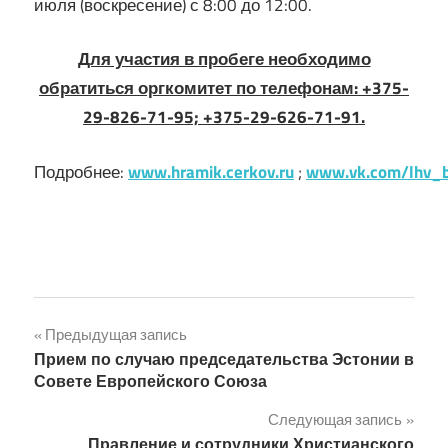
июля (воскресение) с 8:00 до 12:00.
Для участия в пробеге необходимо
обратиться оргкомитет по телефонам: +375-
29-826-71-95; +375-29-626-71-91.
Подробнее:
www.hramik.cerkov.ru
;
www.vk.com/lhv_b
Навигация
Предыдущая запись
Прием по случаю председательства Эстонии в
по
Совете Европейского Союза
записям
Следующая запись
Правление и сотрудники Христианского