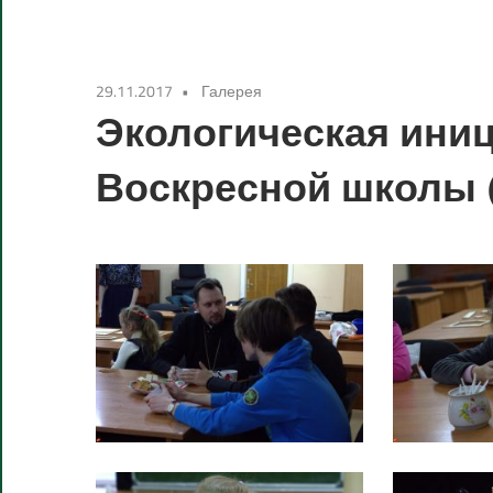
центр
имени
имени
святых
29.11.2017
Галерея
Мефодия
Экологическая ини
святых
и
Кирилла»
Воскресной школы 
Мефодия
и
Кирилла