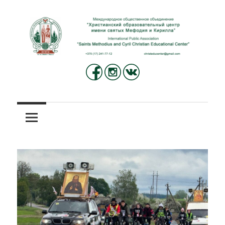
Перейти
к
содержимому
Международное
Христианский
общественное
объединение
образовательный
«Христианский
центр
образовательный
центр
имени
имени
святых
святых
Мефодия
и
Мефодия
Кирилла»
и