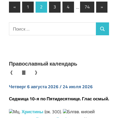
Навигация
Предыдущие
Следую
«
1
2
3
4
…
74
»
записи
записи
по
записям
Поиск
Поиск
для:
Православный календарь
❰
▇
❱
Четверг 6 августа 2026 / 24 июля 2026
Седмица 10-я по Пятидесятнице. Глас осмый.
Мц.
Христины
(ок. 300).
Блгвв. князей