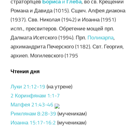
страторпцев
Бориса
и
Глеба
, во св. Крещении
Романа и Давида (1015). Сщмч. Алфея диакона
(1937). Свв. Николая (1942) и Иоанна (1951)
испп., пресвитеров. Обретение мощей прп.
Далмата Исетского (1994). Прп.
Поликарпа
,
архимандрита Печерского (1182). Свт. Георгия,
архиеп. Могилевского (1795
Чтения дня
Луки 21:12-19
(на утрене)
2 Коринфянам 1:1-7
Матфея 21:43-46
Римлянам 8:28-39
(мученикам)
Иоанна 15:17-16:2
(мученикам)