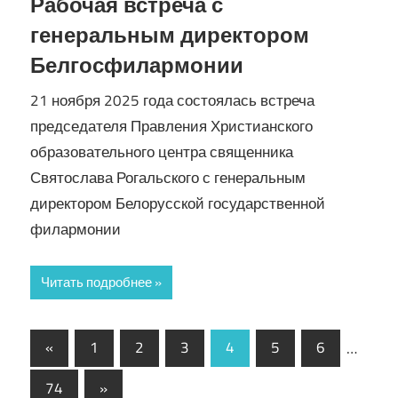
Рабочая встреча с
генеральным директором
Белгосфилармонии
21 ноября 2025 года состоялась встреча
председателя Правления Христианского
образовательного центра священника
Святослава Рогальского с генеральным
директором Белорусской государственной
филармонии
Читать подробнее
Навигация
Предыдущие
«
1
2
3
4
5
6
…
записи
по
Следующие
74
»