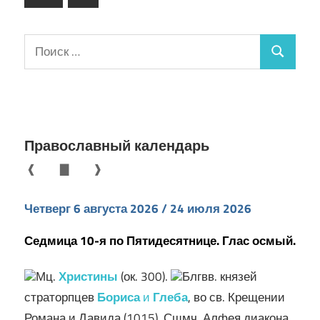
записям
записи
Поиск
Поиск
для:
Православный календарь
❰
▇
❱
Четверг 6 августа 2026 / 24 июля 2026
Седмица 10-я по Пятидесятнице. Глас осмый.
Мц.
Христины
(ок. 300).
Блгвв. князей
страторпцев
Бориса
и
Глеба
, во св. Крещении
Романа и Давида (1015). Сщмч. Алфея диакона