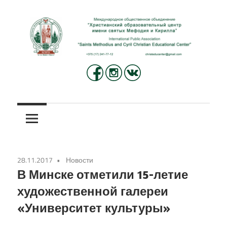
Перейти
к
содержимому
Международное
Христианский
общественное
объединение
образовательный
«Христианский
центр
образовательный
центр
имени
имени
28.11.2017
Новости
святых
святых
В Минске отметили 15-летие
Мефодия
художественной галереи
и
Мефодия
«Университет культуры»
Кирилла»
и