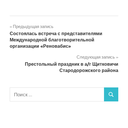
Навигация
Предыдущая запись
Состоялась встреча с представителями
по
Международной благотворительной
организации «Реновабис»
записям
Следующая запись
Престольный праздник в а/г Щитковичи
Стародорожского района
Поиск
Поиск
для: