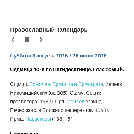
Православный календарь
❰
▇
❱
Суббота 8 августа 2026 / 26 июля 2026
Седмица 10-я по Пятидесятнице. Глас осмый.
Сщмчч.
Ермолая, Ермиппа и Ермократа
, иереев
Никомидийских (ок. 305). Сщмч. Сергия
пресвитера (1937). Прп.
Моисея
Угрина,
Печерского, в Ближних пещерах (ок. 1043).
Прмц.
Параскевы
(138-161).
Чтения дня