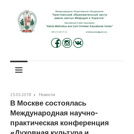
Перейти
к
содержимому
Международное
Христианский
общественное
объединение
образовательный
«Христианский
центр
образовательный
центр
имени
имени
23.03.2018
Новости
святых
святых
В Москве состоялась
Мефодия
Международная научно-
и
Мефодия
практическая конференция
Кирилла»
и
«Духовная культура и