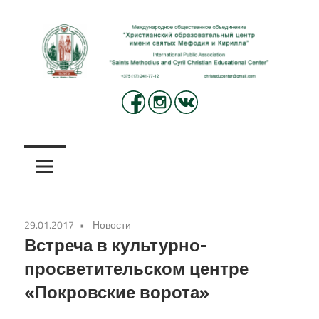
Перейти
к
содержимому
Международное
Христианский
общественное
объединение
образовательный
«Христианский
центр
образовательный
центр
имени
имени
29.01.2017
Новости
святых
святых
Встреча в культурно-
Мефодия
просветительском центре
и
Мефодия
«Покровские ворота»
Кирилла»
и