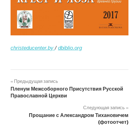
christeducenter.by
/
dbiblio.org
Навигация
Предыдущая запись
Пленум Межсоборного Присутствия Русской
по
Православной Церкви
записям
Следующая запись
Прощание с Александром Тихановичем
(фотоотчет)